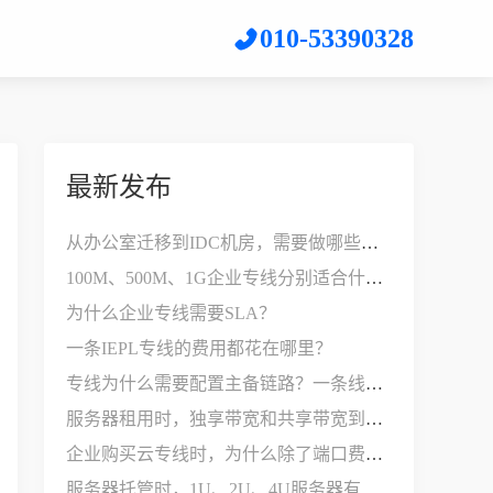
010-53390328
最新发布
从办公室迁移到IDC机房，需要做哪些网络改造？
100M、500M、1G企业专线分别适合什么公司？
为什么企业专线需要SLA？
一条IEPL专线的费用都花在哪里？
专线为什么需要配置主备链路？一条线路不够用吗？
服务器租用时，独享带宽和共享带宽到底有什么区别？
企业购买云专线时，为什么除了端口费，还要支付接入费？
服务器托管时，1U、2U、4U服务器有什么区别？