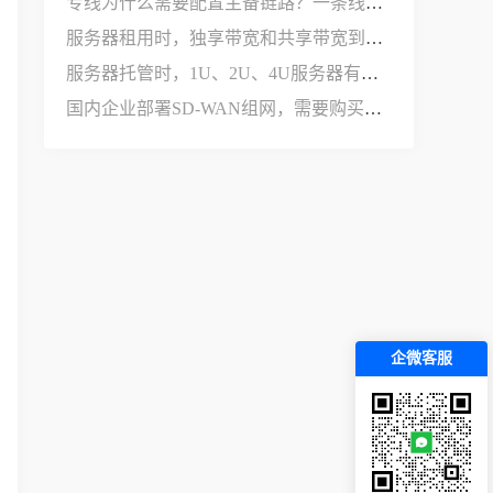
专线为什么需要配置主备链路？一条线路不够用吗？
服务器租用时，独享带宽和共享带宽到底有什么区别？
服务器托管时，1U、2U、4U服务器有什么区别？
国内企业部署SD-WAN组网，需要购买哪些设备和服务？
企微客服