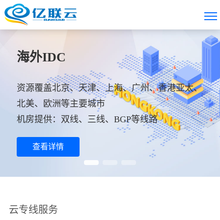
海外IDC
SD-WAN组网
云专线
资源覆盖北京、天津、上海、广州、香港亚太、
为企业提供高效的广域网接入、多地组网及管理
满足网内不同地域POP节点-POP节点、POP节
北美、欧洲等主要城市

服务

点-公有云、公有云-公有云

机房提供：双线、三线、BGP等线路
灵活组网、多业务融合
可将云专线延伸至用户写字楼或数据中心
查看详情
查看详情
查看详情
云专线服务