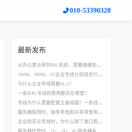
010-53390328
最新发布
从办公室迁移到IDC机房，需要做哪些网络改造？
100M、500M、1G企业专线分别适合什么公司？
为什么企业专线需要SLA？
一条IEPL专线的费用都花在哪里？
专线为什么需要配置主备链路？一条线路不够用吗？
服务器租用时，独享带宽和共享带宽到底有什么区别？
企业购买云专线时，为什么除了端口费，还要支付接入费？
服务器托管时，1U、2U、4U服务器有什么区别？