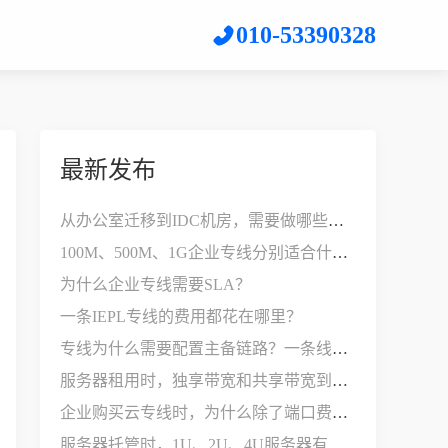
010-53390328
最新发布
从办公室迁移到IDC机房，需要做哪些网络改造？
100M、500M、1G企业专线分别适合什么公司？
为什么企业专线需要SLA？
一条IEPL专线的费用都花在哪里？
专线为什么需要配置主备链路？一条线路不够用吗？
服务器租用时，独享带宽和共享带宽到底有什么区别？
企业购买云专线时，为什么除了端口费，还要支付接入费？
服务器托管时，1U、2U、4U服务器有什么区别？