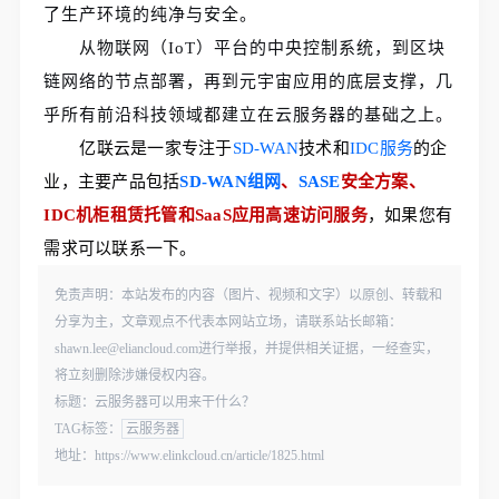
了生产环境的纯净与安全。
从物联网（IoT）平台的中央控制系统，到区块
链网络的节点部署，再到元宇宙应用的底层支撑，几
乎所有前沿科技领域都建立在云服务器的基础之上。
亿联云是一家专注于
SD-WAN
技术和
IDC服务
的企
业，主要产品包括
SD-WAN组网
、
SASE
安全方案、
IDC机柜租赁托管和SaaS应用高速访问服务
，如果您有
需求可以联系一下。
免责声明：本站发布的内容（图片、视频和文字）以原创、转载和
分享为主，文章观点不代表本网站立场，请联系站长邮箱：
shawn.lee@eliancloud.com进行举报，并提供相关证据，一经查实，
将立刻删除涉嫌侵权内容。
标题：云服务器可以用来干什么？
TAG标签：
云服务器
地址：https://www.elinkcloud.cn/article/1825.html