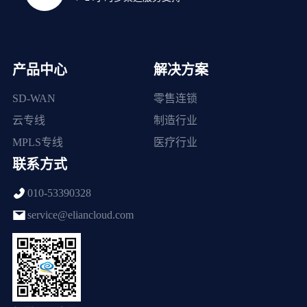
产品中心
解决方案
SD-WAN
零售连锁
云专线
制造行业
MPLS专线
医疗行业
联系方式
010-53390328
service@eliancloud.com