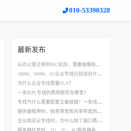
010-53390328
最新发布
从办公室迁移到IDC机房，需要做哪些网络改造？
100M、500M、1G企业专线分别适合什么公司？
为什么企业专线需要SLA？
一条IEPL专线的费用都花在哪里？
专线为什么需要配置主备链路？一条线路不够用吗？
服务器租用时，独享带宽和共享带宽到底有什么区别？
企业购买云专线时，为什么除了端口费，还要支付接入费？
服务器托管时，1U、2U、4U服务器有什么区别？