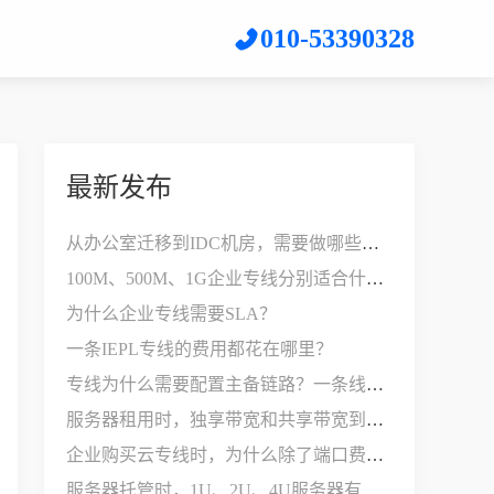
010-53390328
最新发布
从办公室迁移到IDC机房，需要做哪些网络改造？
100M、500M、1G企业专线分别适合什么公司？
为什么企业专线需要SLA？
一条IEPL专线的费用都花在哪里？
专线为什么需要配置主备链路？一条线路不够用吗？
服务器租用时，独享带宽和共享带宽到底有什么区别？
企业购买云专线时，为什么除了端口费，还要支付接入费？
服务器托管时，1U、2U、4U服务器有什么区别？