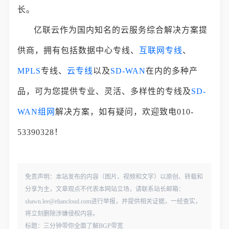
长。
亿联云作为国内知名的云服务综合解决方案提
供商，拥有包括数据中心专线、
互联网专线
、
MPLS
专线、
云专线
以及
SD-WAN
在内的多种产
品，可为您提供专业、灵活、多样性的专线及
SD-
WAN组网
解决方案，如有疑问，欢迎致电010-
53390328！
免责声明：本站发布的内容（图片、视频和文字）以原创、转载和
分享为主，文章观点不代表本网站立场，请联系站长邮箱：
shawn.lee@eliancloud.com进行举报，并提供相关证据，一经查实，
将立刻删除涉嫌侵权内容。
标题：三分钟带你全面了解BGP带宽