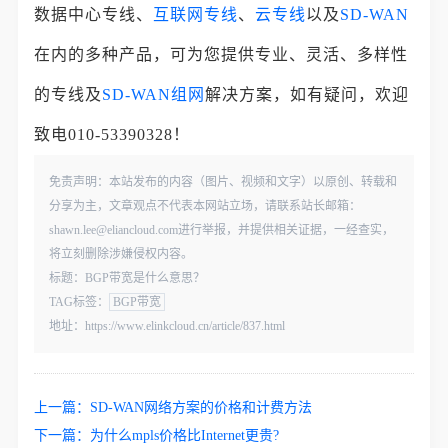
数据中心专线、
互联网专线
、
云专线
以及
SD-WAN
在内的多种产品，可为您提供专业、灵活、多样性
的专线及
SD-WAN组网
解决方案，如有疑问，欢迎
致电010-53390328！
免责声明：本站发布的内容（图片、视频和文字）以原创、转载和
分享为主，文章观点不代表本网站立场，请联系站长邮箱：
shawn.lee@eliancloud.com进行举报，并提供相关证据，一经查实，
将立刻删除涉嫌侵权内容。
标题：BGP带宽是什么意思？
TAG标签：
BGP带宽
地址：https://www.elinkcloud.cn/article/837.html
上一篇：
SD-WAN网络方案的价格和计费方法
下一篇：
为什么mpls价格比Internet更贵?