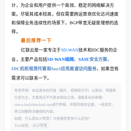
计，为企业和用户提供一个高效、稳定的网络解决方
案。尽管其成本较高，但在需要跨运营商优化访问速度
和保障业务连续性的场景下，BGP带宽无疑是理想的选
择
。
最后推荐一下
亿联云是一家专注于
SD-WAN
技术和IDC服务的企
业，主要产品包括
SD-WAN组网
、
SASE
安全方案、
IDC机柜租赁托管和SaaS应用高速访问服务
，如果您有
需求可以联系一下。
免责声明：本站发布的内容（图片、视频和文字）以原创、转载和
分享为主，文章观点不代表本网站立场，请联系站长邮箱：
shawn.lee@eliancloud.com进行举报，并提供相关证据，一经查实，
将立刻删除涉嫌侵权内容。
标题：什么是BGP带宽？与普通带宽有什么区别？
TAG标签：
BGP带宽