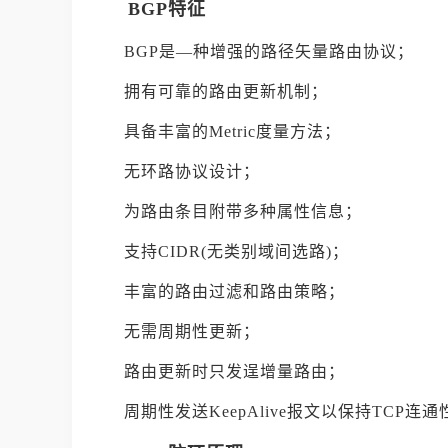
BGP特征
BGP是—种增强的路径矢量路由协议；
拥有可靠的路由更新机制；
具备丰富的Metric度量方法；
无环路协议设计；
为路由条目附带多种属性信息；
支持CIDR(无类别域间选路)；
丰富的路由过滤和路由策略；
无需周期性更新；
路由更新时只发逞增量路由；
周期性发送KeepAlive报文以保持TCP连通