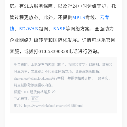
房。有SLA服务保障，以及7*24小时运维守护，托
管过程更放心。此外，还提供
MPLS
专线、
云专
线
、
SD-WAN
组网、
SASE
等网络方案，全面助力
企业网络升级转型和国际化发展。详情可联系官网
客服，或拨打010-53390328电话进行咨询。
免责声明：本站发布的内容（图片、视频和文字）以原创、转载和
分享为主，文章观点不代表本网站立场，请联系站长邮箱：
shawn.lee@eliancloud.com进行举报，并提供相关证据，一经查实，
将立刻删除涉嫌侵权内容。
标题：IDC租赁价格是多少？
TAG标签：
IDC
地址：https://www.elinkcloud.cn/article/1486.html