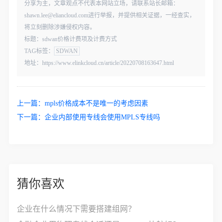
分享为主，文章观点不代表本网站立场，请联系站长邮箱：
shawn.lee@eliancloud.com进行举报，并提供相关证据，一经查实，
将立刻删除涉嫌侵权内容。
标题：sdwan价格计费项及计费方式
TAG标签：
SDWAN
地址：https://www.elinkcloud.cn/article/20220708163647.html
上一篇：
mpls价格成本不是唯一的考虑因素
下一篇：
企业内部使用专线会使用MPLS专线吗
猜你喜欢
企业在什么情况下需要搭建组网？