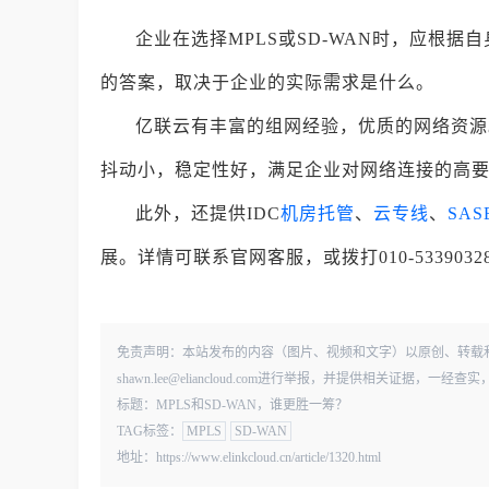
企业在选择MPLS或SD-WAN时，应根据
的答案，取决于企业的实际需求是什么。
亿联云有丰富的组网经验，优质的网络资源
抖动小，稳定性好，满足企业对网络连接的高
此外，还提供IDC
机房托管
、
云专线
、
SAS
展。详情可联系官网客服，或拨打010-533903
免责声明：本站发布的内容（图片、视频和文字）以原创、转载
shawn.lee@eliancloud.com进行举报，并提供相关证据，
标题：MPLS和SD-WAN，谁更胜一筹？
TAG标签：
MPLS
SD-WAN
地址：https://www.elinkcloud.cn/article/1320.html