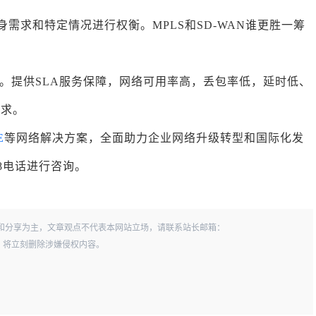
自身需求和特定情况进行权衡。MPLS和SD-WAN谁更胜一筹
。提供SLA服务保障，网络可用率高，丢包率低，延时低、
要求。
E
等网络解决方案，全面助力企业网络升级转型和国际化发
28电话进行咨询。
和分享为主，文章观点不代表本网站立场，请联系站长邮箱：
一经查实，将立刻删除涉嫌侵权内容。