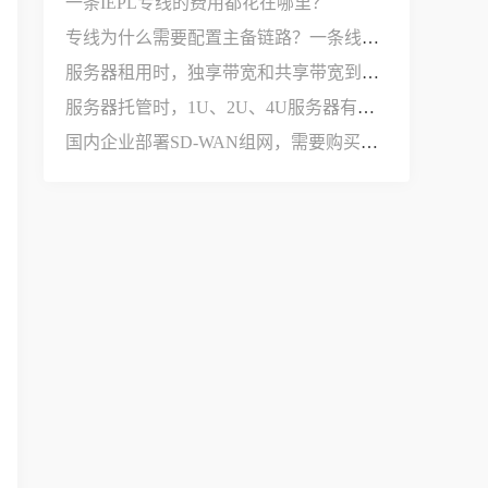
一条IEPL专线的费用都花在哪里？
专线为什么需要配置主备链路？一条线路不够用吗？
服务器租用时，独享带宽和共享带宽到底有什么区别？
服务器托管时，1U、2U、4U服务器有什么区别？
国内企业部署SD-WAN组网，需要购买哪些设备和服务？