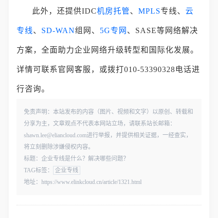
此外，还提供IDC
机房托管
、
MPLS
专线、
云
专线
、
SD-WAN
组网、
5G专网
、SASE等网络解决
方案，全面助力企业网络升级转型和国际化发展。
详情可联系官网客服，或拨打010-53390328电话进
行咨询。
免责声明：本站发布的内容（图片、视频和文字）以原创、转载和
分享为主，文章观点不代表本网站立场，请联系站长邮箱：
shawn.lee@eliancloud.com进行举报，并提供相关证据，一经查实，
将立刻删除涉嫌侵权内容。
标题：企业专线是什么？解决哪些问题？
TAG标签：
企业专线
地址：https://www.elinkcloud.cn/article/1321.html