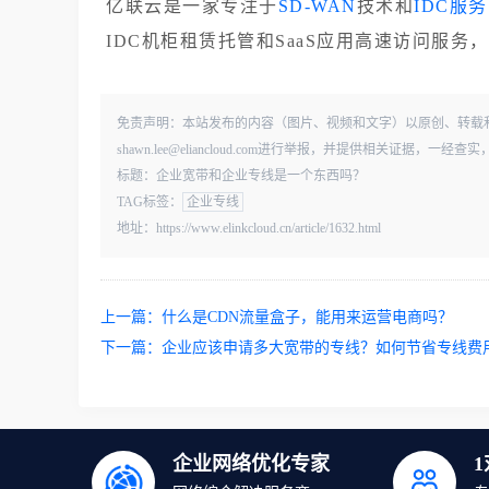
亿联云是一家专注于
SD-WAN
技术和
IDC服务
IDC机柜租赁托管和SaaS应用高速访问服
免责声明：本站发布的内容（图片、视频和文字）以原创、转载
shawn.lee@eliancloud.com进行举报，并提供相关证据，
标题：企业宽带和企业专线是一个东西吗？
TAG标签：
企业专线
地址：https://www.elinkcloud.cn/article/1632.html
上一篇：
什么是CDN流量盒子，能用来运营电商吗？
下一篇：
企业应该申请多大宽带的专线？如何节省专线费
企业网络优化专家