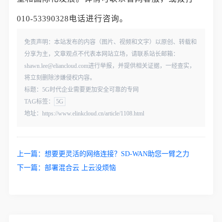
010-53390328电话进行咨询。
免责声明：本站发布的内容（图片、视频和文字）以原创、转载和
分享为主，文章观点不代表本网站立场，请联系站长邮箱：
shawn.lee@eliancloud.com进行举报，并提供相关证据，一经查实，
将立刻删除涉嫌侵权内容。
标题：5G时代企业需要更加安全可靠的专网
TAG标签：
5G
地址：https://www.elinkcloud.cn/article/1108.html
上一篇：
想要更灵活的网络连接？SD-WAN助您一臂之力
下一篇：
部署混合云 上云没烦恼