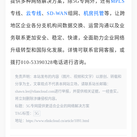
提供多种网络解决方案，除5G专网外，还有
MPLS
专线、
云专线
、
SD-WAN
组网、
机房托管
等，让跨
地区企业各分支机构间数据交换、运营沟通以及业
务联系更加安全、稳定、快速，全面助力企业网络
升级转型和国际化发展。详情可联系官网客服，或
拨打010-53390328电话进行咨询。
免责声明：本站发布的内容（图片、视频和文字）以原创、转载和
分享为主，文章观点不代表本网站立场，请联系站长邮箱：
shawn.lee@eliancloud.com进行举报，并提供相关证据，一经查实，
将立刻删除涉嫌侵权内容。
标题：5G专网提供更适合企业的网络解决方案
TAG标签：
5G
地址：https://www.elinkcloud.cn/article/1091.html