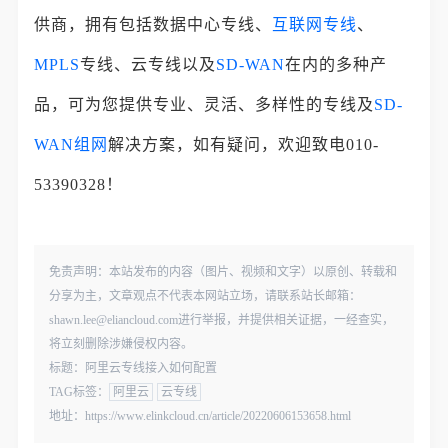
供商，拥有包括数据中心专线、
互联网专线
、
MPLS
专线、云专线以及
SD-WAN
在内的多种产
品，可为您提供专业、灵活、多样性的专线及
SD-
WAN组网
解决方案，如有疑问，欢迎致电010-
53390328！
免责声明：本站发布的内容（图片、视频和文字）以原创、转载和
分享为主，文章观点不代表本网站立场，请联系站长邮箱：
shawn.lee@eliancloud.com进行举报，并提供相关证据，一经查实，
将立刻删除涉嫌侵权内容。
标题：阿里云专线接入如何配置
TAG标签：
阿里云
云专线
地址：https://www.elinkcloud.cn/article/20220606153658.html