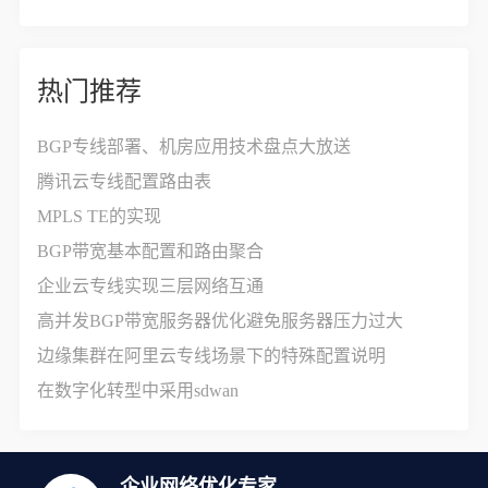
热门推荐
BGP专线部署、机房应用技术盘点大放送
腾讯云专线配置路由表
MPLS TE的实现
BGP带宽基本配置和路由聚合
企业云专线实现三层网络互通
高并发BGP带宽服务器优化避免服务器压力过大
边缘集群在阿里云专线场景下的特殊配置说明
在数字化转型中采用sdwan
企业网络优化专家