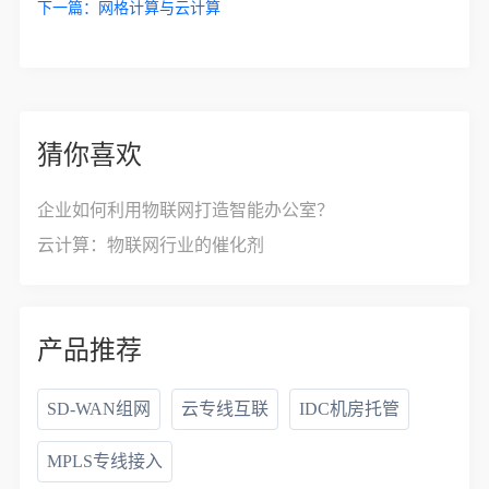
下一篇：
网格计算与云计算
猜你喜欢
企业如何利用物联网打造智能办公室？
云计算：物联网行业的催化剂
产品推荐
SD-WAN组网
云专线互联
IDC机房托管
MPLS专线接入