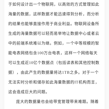
于如何设计出一个物联网，以高效的方式管理如此
海量的数据，这样数据才能迅速得到分析，而分析
的结果也能够直接作用于商业利益。物联网设备所
生成的海量数据可以轻而易举地让数据中心或者云
中的前端系统难以为继。例如，一个中等规模的智
能电表网络包含100万台电表，这样一个网络每天
可以生成近10亿个数据点（包括读表和其他控制数
据），由此产生的数据量将达1TB之多。对于一个
无法实时分析和储存如此海量数据的IT机构而言，
这会造成巨大的问题。
庞大的数据量也会给带宽管理带来难题。随着