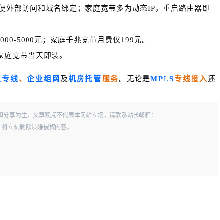
方便外部访问和域名绑定；家庭宽带多为动态IP，重启路由器即
00-5000元；家庭千兆宽带月费仅199元。
；家庭宽带当天即装。
业专线
、
企业组网
及
机房托管
服务
。无论是
MPLS
专线接入
还
和分享为主，文章观点不代表本网站立场，请联系站长邮箱：
一经查实，将立刻删除涉嫌侵权内容。