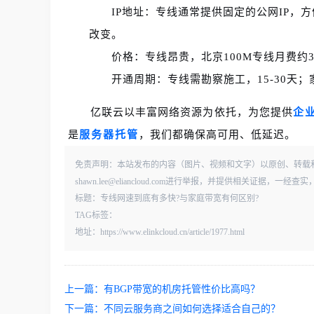
IP地址：专线通常提供固定的公网IP，
改变。
价格：专线昂贵，北京100M专线月费约30
开通周期：专线需勘察施工，15-30天
亿联云以丰富网络资源为依托，为您提供
企
是
服务器托管
，我们都确保高可用、低延迟。
免责声明：本站发布的内容（图片、视频和文字）以原创、转载
shawn.lee@eliancloud.com进行举报，并提供相关证据，
标题：专线网速到底有多快?与家庭带宽有何区别?
TAG标签：
地址：https://www.elinkcloud.cn/article/1977.html
上一篇：
有BGP带宽的机房托管性价比高吗？
下一篇：
不同云服务商之间如何选择适合自己的？