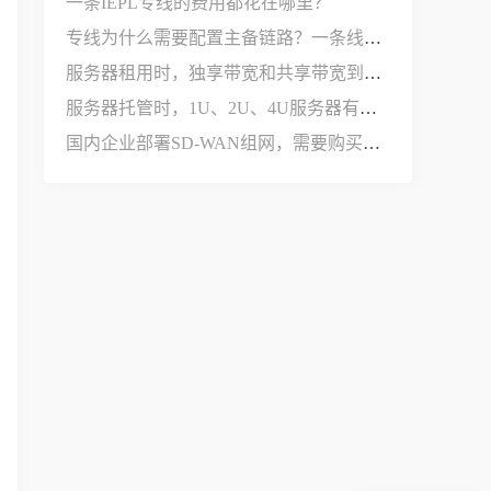
一条IEPL专线的费用都花在哪里？
专线为什么需要配置主备链路？一条线路不够用吗？
服务器租用时，独享带宽和共享带宽到底有什么区别？
服务器托管时，1U、2U、4U服务器有什么区别？
国内企业部署SD-WAN组网，需要购买哪些设备和服务？