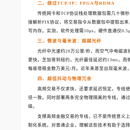
二、绕过TCP/IP：FPGA与RDMA
传统网卡和TCP协议栈处理数据包需几十微秒
接解析FIX协议，将交易指令从数据包中提取出
写内存。实测，软件处理需10μs，硬件直通仅0.5μ
三、微波与毫米波：超越光纤
光纤中光速约20万公里/秒，而空气中电磁波
更快。芝加哥到纽约，光纤最佳延迟约13ms，而
每座塔租金数万美元/月。近年来甚至出现毫米波
四、超低抖动与物理冗余
高频交易不仅求快，还要求延迟恒定。专线
径一致。同时部署两条完全物理隔离的专线，通
级。
支撑高频金融交易的专线，已不是传统意义上
制化系统。对普通企业，理解这些技术有助于选