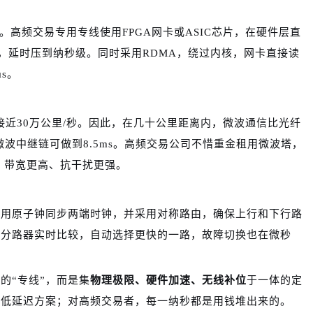
。高频交易专用专线使用FPGA网卡或ASIC芯片，在硬件层直
来，延时压到纳秒级。同时采用RDMA，绕过内核，网卡直接读
s。
接近30万公里/秒。因此，在几十公里距离内，微波通信比光纤
微波中继链可做到8.5ms。高频交易公司不惜重金租用微波塔，
，带宽更高、抗干扰更强。
使用原子钟同步两端时钟，并采用对称路由，确保上行和下行路
过分路器实时比较，自动选择更快的一路，故障切换也在微秒
的“专线”，而是集
物理极限、硬件加速、无线补位
于一体的定
择低延迟方案；对高频交易者，每一纳秒都是用钱堆出来的。