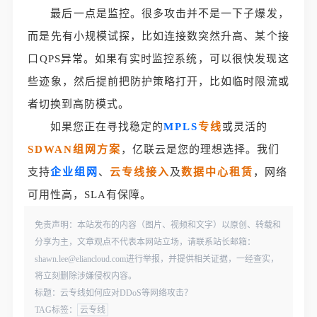
最后一点是监控。很多攻击并不是一下子爆发，
而是先有小规模试探，比如连接数突然升高、某个接
口QPS异常。如果有实时监控系统，可以很快发现这
些迹象，然后提前把防护策略打开，比如临时限流或
者切换到高防模式。
如果您正在寻找稳定的
MPLS
专线
或灵活的
SDWAN组网方案
，亿联云是您的理想选择。我们
支持
企业组网
、
云专线接入
及
数据中心租赁
，网络
可用性高，SLA有保障。
免责声明：本站发布的内容（图片、视频和文字）以原创、转载和
分享为主，文章观点不代表本网站立场，请联系站长邮箱：
shawn.lee@eliancloud.com进行举报，并提供相关证据，一经查实，
将立刻删除涉嫌侵权内容。
标题：云专线如何应对DDoS等网络攻击？
TAG标签：
云专线