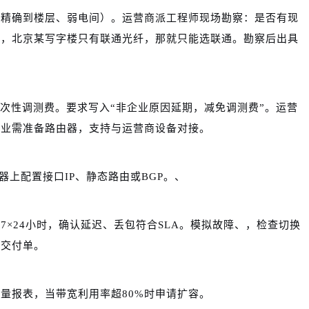
（精确到楼层、弱电间）。运营商派工程师现场勘察：是否有现
如，北京某写字楼只有联通光纤，那就只能选联通。勘察后出具
一次性调测费。要求写入“非企业原因延期，减免调测费”。运营
企业需准备路由器，支持与运营商设备对接。
器上配置接口IP、静态路由或BGP。、
ng 7×24小时，确认延迟、丢包符合SLA。模拟故障、，检查切换
署交付单。
量报表，当带宽利用率超80%时申请扩容。