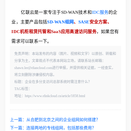
亿联云是一家专注于SD-WAN技术和
IDC服务
的企
业，主要产品包括
SD-WAN组网
、
SASE
安全方案、
IDC机柜租赁托管和SaaS应用高速访问服务
，如果您有
需求可以联系一下。    
免责声明：本站发布的内容（图片、视频和文字）以原创、转载和
分享为主，文章观点不代表本网站立场，请联系站长邮箱：
shawn.lee@eliancloud.com进行举报，并提供相关证据，一经查实，
将立刻删除涉嫌侵权内容。
标题：企业在多分支访问总部系统时需注意什么？
TAG标签：
地址：https://www.elinkcloud.cn/article/1858.html
上一篇：
从合肥到北京之间的企业组网如何搭建？
下一篇：
连接两地的专线组网，包括那些费用？