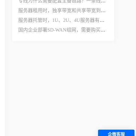
专线为什么需要配置主备链路？一条线路不够用吗？
服务器租用时，独享带宽和共享带宽到底有什么区别？
服务器托管时，1U、2U、4U服务器有什么区别？
国内企业部署SD-WAN组网，需要购买哪些设备和服务？
企微客服