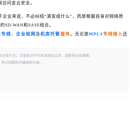
网访问走云安全。
。对于企业来说，不必纠结“演变成什么”，而是根据自身对网络质
D-WAN和SASE组合。
业专线
、
企业组网
及
机房托管
服务
。无论是
MPLS
专线接入
还
和分享为主，文章观点不代表本网站立场，请联系站长邮箱：
一经查实，将立刻删除涉嫌侵权内容。