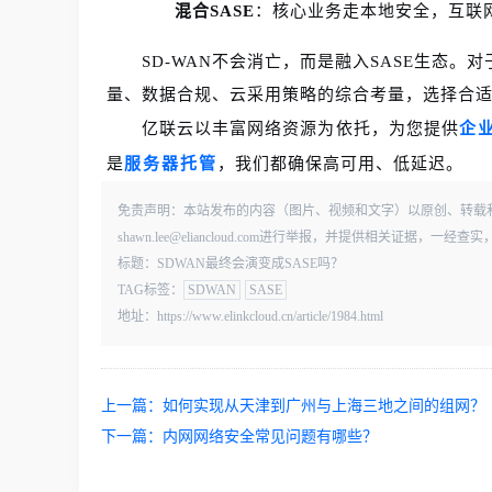
混合SASE
：核心业务走本地安全，互联
SD-WAN不会消亡，而是融入SASE生态
量、数据合规、云采用策略的综合考量，选择合适的S
亿联云以丰富网络资源为依托，为您提供
企
是
服务器托管
，我们都确保高可用、低延迟。
免责声明：本站发布的内容（图片、视频和文字）以原创、转载
shawn.lee@eliancloud.com进行举报，并提供相关证据，
标题：SDWAN最终会演变成SASE吗？
TAG标签：
SDWAN
SASE
地址：https://www.elinkcloud.cn/article/1984.html
上一篇：
如何实现从天津到广州与上海三地之间的组网？
下一篇：
内网网络安全常见问题有哪些？