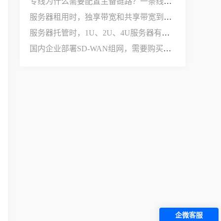
专线为什么需要配置主备链路？一条线路不够用吗？
服务器租用时，独享带宽和共享带宽到底有什么区别？
服务器托管时，1U、2U、4U服务器有什么区别？
国内企业部署SD-WAN组网，需要购买哪些设备和服务？
企微客服