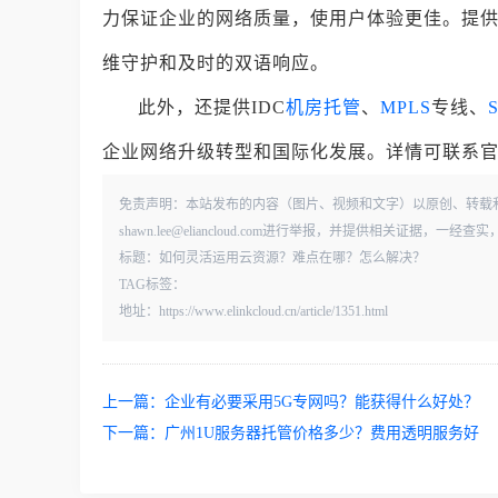
力保证企业的网络质量，使用户体验更佳。提供S
维守护和及时的双语响应。
此外，还提供IDC
机房托管
、
MPLS
专线、
企业网络升级转型和国际化发展。详情可联系官网客
免责声明：本站发布的内容（图片、视频和文字）以原创、转载
shawn.lee@eliancloud.com进行举报，并提供相关证据，
标题：如何灵活运用云资源？难点在哪？怎么解决？
TAG标签：
地址：https://www.elinkcloud.cn/article/1351.html
上一篇：
企业有必要采用5G专网吗？能获得什么好处？
下一篇：
广州1U服务器托管价格多少？费用透明服务好