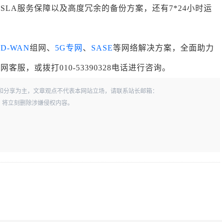
LA服务保障以及高度冗余的备份方案，还有7*24小时运
SD-WAN
组网、
5G专网
、
SASE
等网络解决方案，全面助力
服，或拨打010-53390328电话进行咨询。
和分享为主，文章观点不代表本网站立场，请联系站长邮箱：
一经查实，将立刻删除涉嫌侵权内容。