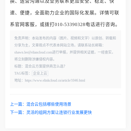
换、运营沟通以及业务联系更加安全、稳定、快
速、便捷，全面助力企业的国际化发展。详情可联
系官网客服，或拨打010-53390328电话进行咨询。
免责声明：本站发布的内容（图片、视频和文字）以原创、转载和
分享为主，文章观点不代表本网站立场，请联系站长邮箱：
shawn.lee@eliancloud.com进行举报，并提供相关证据，一经查实，
将立刻删除涉嫌侵权内容。
标题：混合云方案提供商怎么选？
TAG标签：
企业上云
地址：https://www.elinkcloud.cn/article/1046.html
上一篇：
混合云包括哪些使用场景
下一篇：
灵活的组网方案让连锁行业发展更快