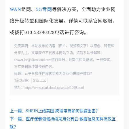
WAN
组网、
5G专网
等解决方案，全面助力企业网
络升级转型和国际化发展。详情可联系官网客服，
或拨打010-53390328电话进行咨询。
免责声明：本站发布的内容（图片、视频和文字）以原创、转载和
分享为主，文章观点不代表本网站立场，请联系站长邮箱：
shawn.lee@eliancloud.com进行举报，并提供相关证据，一经查实，
将立刻删除涉嫌侵权内容。
标题：云平台弹性伸缩优势能为企业带来哪些效益？
TAG标签：
企业上云
地址：https://www.elinkcloud.cn/article/1099.html
上一篇：
SHEIN上线美国 跨境电商如何快速出击？
下一篇：
医疗保健领域持续采用公有云 数据信息怎样高效互
联？