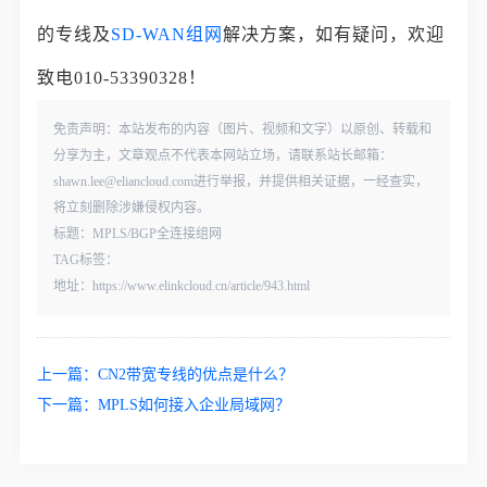
的专线及
SD-WAN组网
解决方案，如有疑问，欢迎
致电010-53390328！
免责声明：本站发布的内容（图片、视频和文字）以原创、转载和
分享为主，文章观点不代表本网站立场，请联系站长邮箱：
shawn.lee@eliancloud.com进行举报，并提供相关证据，一经查实，
将立刻删除涉嫌侵权内容。
标题：MPLS/BGP全连接组网
TAG标签：
地址：https://www.elinkcloud.cn/article/943.html
上一篇：
CN2带宽专线的优点是什么？
下一篇：
MPLS如何接入企业局域网？