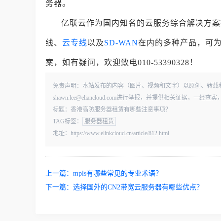
务器。
亿联云作为国内知名的云服务综合解决方案
线、
云专线
以及
SD-WAN
在内的多种产品，可
案，如有疑问，欢迎致电010-53390328！
免责声明：本站发布的内容（图片、视频和文字）以原创、转载
shawn.lee@eliancloud.com进行举报，并提供相关证据，
标题：香港高防服务器租赁有哪些注意事项？
TAG标签：
服务器租赁
地址：https://www.elinkcloud.cn/article/812.html
上一篇：
mpls有哪些常见的专业术语？
下一篇：
选择国外的CN2带宽云服务器有哪些优点？