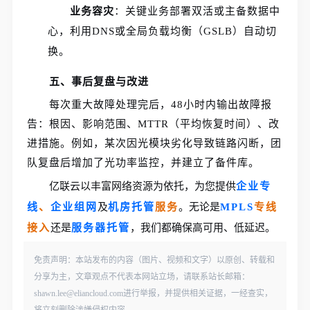
业务容灾
：关键业务部署双活或主备数据中
心，利用DNS或全局负载均衡（GSLB）自动切
换。
五、事后复盘与改进
每次重大故障处理完后，48小时内输出故障报
告：根因、影响范围、MTTR（平均恢复时间）、改
进措施。例如，某次因光模块劣化导致链路闪断，团
队复盘后增加了光功率监控，并建立了备件库。
亿联云以丰富网络资源为依托，为您提供
企业专
线
、
企业组网
及
机房托管
服务
。无论是
MPLS
专线
接入
还是
服务器托管
，我们都确保高可用、低延迟。
免责声明：本站发布的内容（图片、视频和文字）以原创、转载和
分享为主，文章观点不代表本网站立场，请联系站长邮箱：
shawn.lee@eliancloud.com进行举报，并提供相关证据，一经查实，