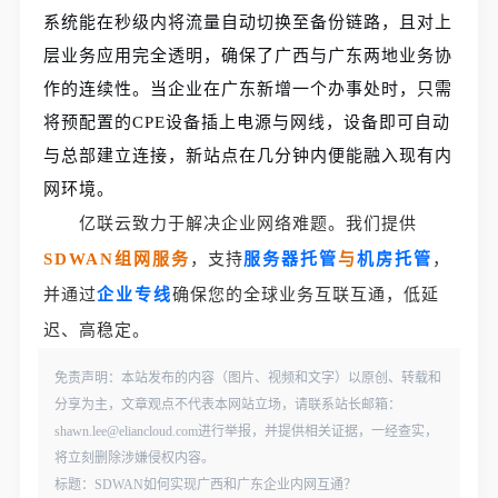
系统能在秒级内将流量自动切换至备份链路，且对上
层业务应用完全透明，确保了广西与广东两地业务协
作的连续性。当企业在广东新增一个办事处时，只需
将预配置的CPE设备插上电源与网线，设备即可自动
与总部建立连接，新站点在几分钟内便能融入现有内
网环境。
亿联云致力于解决企业网络难题。我们提供
SDWAN组网服务
，支持
服务器托管
与
机房托管
，
并通过
企业专线
确保您的全球业务互联互通，低延
迟、高稳定。
免责声明：本站发布的内容（图片、视频和文字）以原创、转载和
分享为主，文章观点不代表本网站立场，请联系站长邮箱：
shawn.lee@eliancloud.com进行举报，并提供相关证据，一经查实，
将立刻删除涉嫌侵权内容。
标题：SDWAN如何实现广西和广东企业内网互通？