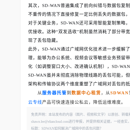
其次，SD-WAN普遍集成了前向纠错与数据包复
不重传的情况下直接修复一定比例丢失的数据包
对于关键业务，SD-WAN还可采用智能复制策
优接收。这种“双发选收”机制虽然消耗了部分带
现了丢包隐藏。
此外，SD-WAN通过广域网优化技术进一步缓
理，能够为办公系统、视频会议等敏感业务预留带宽
化（如调整窗口大小、改进确认机制），SD-W
SD-WAN虽并未彻底消除物理线路的丢包可能，
架构和传输协议两个维度重塑了广域网对丢包的
从
服务器托管
到
数据中心租赁
，从
SDWAN
云专线
产品可快速连接公私云，降低运维难度。
免责声明：本站发布的内容（图片、视频和文字）以原创、转载
shawn.lee@eliancloud.com进行举报，并提供相关证据，
标题：SDWAN如何解决广域网中的丢包问题？