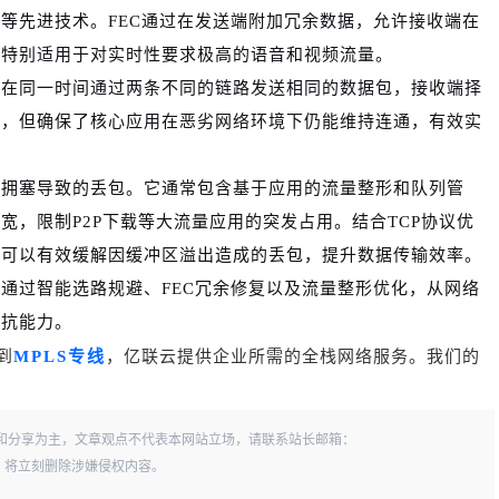
制等先进技术。FEC通过在发送端附加冗余数据，允许接收端在
，特别适用于对实时性要求极高的语音和视频流量。
略，在同一时间通过两条不同的链路发送相同的数据包，接收端择
宽，但确保了核心应用在恶劣网络环境下仍能维持连通，有效实
解了拥塞导致的丢包。它通常包含基于应用的流量整形和队列管
，限制P2P下载等大流量应用的突发占用。结合TCP协议优
AN可以有效缓解因缓冲区溢出造成的丢包，提升数据传输效率。
但通过智能选路规避、FEC冗余修复以及流量整形优化，从网络
抵抗能力。
到
MPLS专线
，亿联云提供企业所需的全栈网络服务。我们的
和分享为主，文章观点不代表本网站立场，请联系站长邮箱：
一经查实，将立刻删除涉嫌侵权内容。