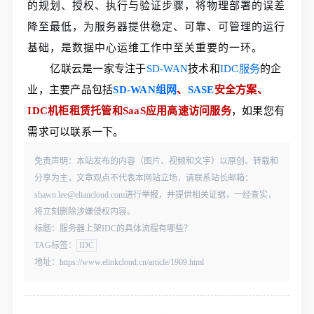
的规划、授权、执行与验证步骤，将物理部署的误差
降至最低，为服务器提供稳定、可靠、可管理的运行
基础，是数据中心运维工作中至关重要的一环。
亿联云是一家专注于
SD-WAN
技术和
IDC服务
的企
业，主要产品包括
SD-WAN组网
、
SASE
安全方案、
IDC机柜租赁托管和SaaS应用高速访问服务
，如果您有
需求可以联系一下。    
免责声明：本站发布的内容（图片、视频和文字）以原创、转载和
分享为主，文章观点不代表本网站立场，请联系站长邮箱：
shawn.lee@eliancloud.com进行举报，并提供相关证据，一经查实，
将立刻删除涉嫌侵权内容。
标题：服务器上架IDC的具体流程有哪些？
TAG标签：
IDC
地址：https://www.elinkcloud.cn/article/1909.html