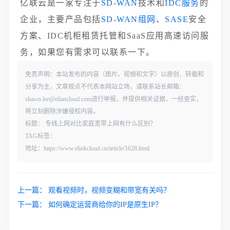
亿联云是一家专注于
SD-WAN
技术和
IDC服务
的
企业，主要产品包括
SD-WAN组网
、
SASE
安全
方案、IDC机柜租赁托管和SaaS应用高速访问服
务，如果您有需求可以联系一下。
免责声明：本站发布的内容（图片、视频和文字）以原创、转载和
分享为主，文章观点不代表本网站立场，请联系站长邮箱：
shawn.lee@eliancloud.com进行举报，并提供相关证据，一经查实，
将立刻删除涉嫌侵权内容。
标题： 专线上网对比家庭宽带上网有什么区别？
TAG标签：
地址：https://www.elinkcloud.cn/article/1628.html
上一篇：
观看视频时，视频变糊和带宽有关吗？
下一篇：
如何确定运营商给你的IP是原生IP？