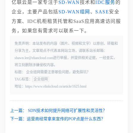
亿联云是一家专注于
SD-WAN
技术和
IDC服务
的
企业，主要产品包括
SD-WAN组网
、
SASE
安全
方案、IDC机柜租赁托管和SaaS应用高速访问服
务，如果您有需求可以联系一下。
免责声明：本站发布的内容（图片、视频和文字）以原创、转载和
分享为主，文章观点不代表本网站立场，请联系站长邮箱：
shawn.lee@eliancloud.com进行举报，并提供相关证据，一经查实，
将立刻删除涉嫌侵权内容。
标题： 企业组网需要注意哪些问题，避免踩坑？
TAG标签：
企业组网
地址：https://www.elinkcloud.cn/article/1625.html
上一篇：
SDN技术如何提升网络可扩展性和灵活性？
下一篇：
运营商经常拿来宣传的POP点是什么东西？