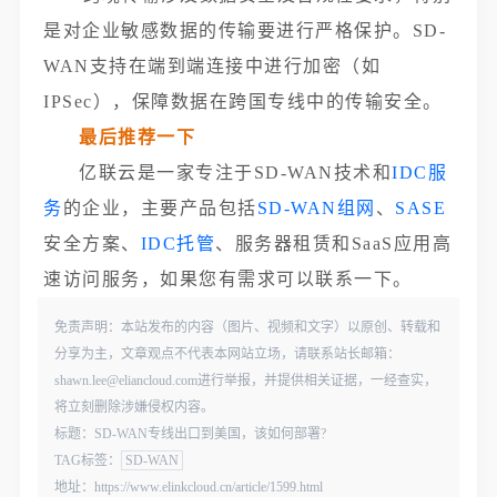
是对企业敏感数据的传输要进行严格保护。SD-
WAN支持在端到端连接中进行加密（如
IPSec），保障数据在跨国专线中的传输安全。
最后推荐一下
亿联云是一家专注于SD-WAN技术和
IDC服
务
的企业，主要产品包括
SD-WAN组网
、
SASE
安全方案、
IDC托管
、服务器租赁和SaaS应用高
速访问服务，如果您有需求可以联系一下。
免责声明：本站发布的内容（图片、视频和文字）以原创、转载和
分享为主，文章观点不代表本网站立场，请联系站长邮箱：
shawn.lee@eliancloud.com进行举报，并提供相关证据，一经查实，
将立刻删除涉嫌侵权内容。
标题：SD-WAN专线出口到美国，该如何部署?
TAG标签：
SD-WAN
地址：https://www.elinkcloud.cn/article/1599.html