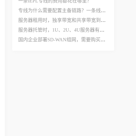
一条IEPL专线的费用都花在哪里？
专线为什么需要配置主备链路？一条线路不够用吗？
服务器租用时，独享带宽和共享带宽到底有什么区别？
服务器托管时，1U、2U、4U服务器有什么区别？
国内企业部署SD-WAN组网，需要购买哪些设备和服务？