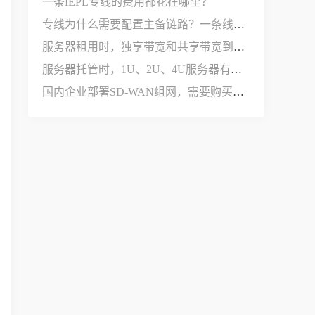
一条IEPL专线的费用都花在哪里？
专线为什么需要配置主备链路？一条线路不够用吗？
服务器租用时，独享带宽和共享带宽到底有什么区别？
服务器托管时，1U、2U、4U服务器有什么区别？
国内企业部署SD-WAN组网，需要购买哪些设备和服务？