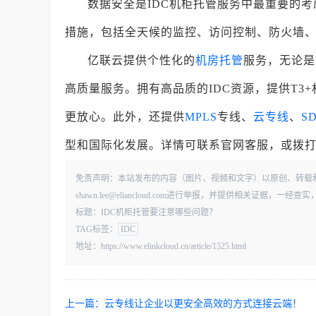
数据安全是IDC机柜托管服务中最重要的
措施，包括全天候的监控、访问控制、防火墙
亿联云提供个性化的
机房托管
服务，无论是
高质量服务。拥有高品质的IDC资源，提供T3+
更放心。此外，还提供
MPLS
专线、
云专线
、
S
型和国际化发展。详情可联系官网客服，或拨打010
免责声明：本站发布的内容（图片、视频和文字）以原创、转载
shawn.lee@eliancloud.com进行举报，并提供相关证据，
标题：IDC机柜托管要注意哪些问题？
TAG标签：
IDC
地址：https://www.elinkcloud.cn/article/1525.html
上一篇：
云专线让企业以更安全高效的方式连接云端！