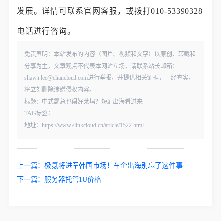
发展。详情可联系官网客服，或拨打010-53390328
电话进行咨询。
免责声明：本站发布的内容（图片、视频和文字）以原创、转载和
分享为主，文章观点不代表本网站立场，请联系站长邮箱：
shawn.lee@eliancloud.com进行举报，并提供相关证据，一经查实，
将立刻删除涉嫌侵权内容。
标题：中式霸总也闯好莱坞？短剧出海看过来
TAG标签：
地址：https://www.elinkcloud.cn/article/1522.html
上一篇：
极氪将进军韩国市场！车企出海别忘了这件事
下一篇：
服务器托管1U价格