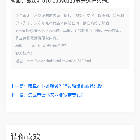
客服，或拨打010-53390328电话进行咨询。
免责声明：本站发布的内容（图片、视频和文字）以原创、转载和
分享为主，文章观点不代表本网站立场，请联系站长邮箱：
shawn.lee@eliancloud.com进行举报，并提供相关证据，一经查实，
将立刻删除涉嫌侵权内容。
标题：上海租机房服务器找谁？
TAG标签：
地址：https://www.elinkcloud.cn/article/1518.html
上一篇：
家具产业难赚钱？通过跨境电商找出路
下一篇：
怎么申请马来西亚宽带专线？
猜你喜欢