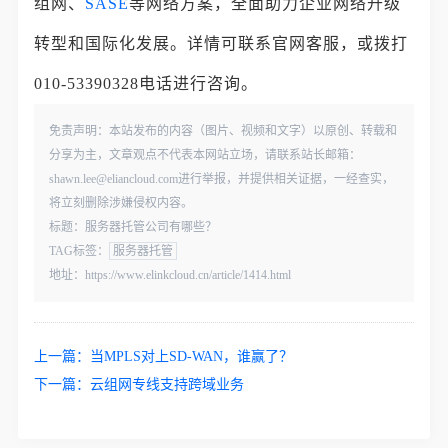
组网、
SASE
等网络方案，全面助力企业网络升级
转型和国际化发展。详情可联系官网客服，或拨打
010-53390328电话进行咨询。
免责声明：本站发布的内容（图片、视频和文字）以原创、转载和
分享为主，文章观点不代表本网站立场，请联系站长邮箱：
shawn.lee@eliancloud.com进行举报，并提供相关证据，一经查实，
将立刻删除涉嫌侵权内容。
标题：服务器托管公司有哪些？
TAG标签：
服务器托管
地址：https://www.elinkcloud.cn/article/1414.html
上一篇：
当MPLS对上SD-WAN，谁赢了？
下一篇：
云组网专线支持跨域业务