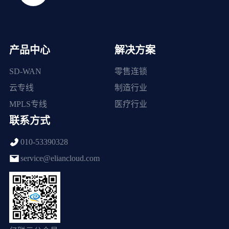
产品中心
解决方案
SD-WAN
零售连锁
云专线
制造行业
MPLS专线
医疗行业
联系方式
010-53390328
service@eliancloud.com