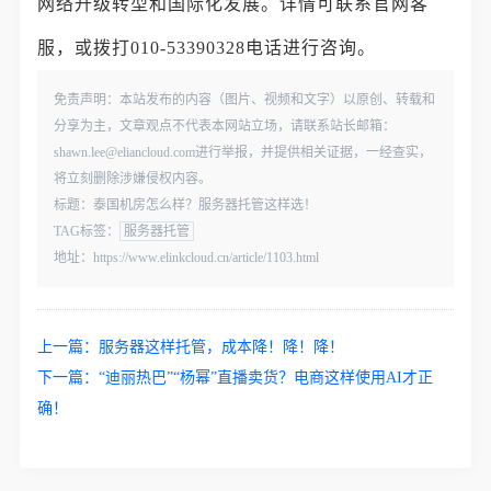
网络升级转型和国际化发展。详情可联系官网客
服，或拨打010-53390328电话进行咨询。
免责声明：本站发布的内容（图片、视频和文字）以原创、转载和
分享为主，文章观点不代表本网站立场，请联系站长邮箱：
shawn.lee@eliancloud.com进行举报，并提供相关证据，一经查实，
将立刻删除涉嫌侵权内容。
标题：泰国机房怎么样？服务器托管这样选！
TAG标签：
服务器托管
地址：https://www.elinkcloud.cn/article/1103.html
上一篇：
服务器这样托管，成本降！降！降！
下一篇：
“迪丽热巴”“杨幂”直播卖货？电商这样使用AI才正
确！