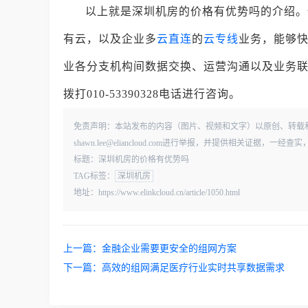
以上就是深圳机房的价格有优势吗的介绍。
有云，以及企业多
云直连
的
云专线
业务，能够
业各分支机构间数据交换、运营沟通以及业务
拨打010-53390328电话进行咨询。
免责声明：本站发布的内容（图片、视频和文字）以原创、转载
shawn.lee@eliancloud.com进行举报，并提供相关证据，
标题：深圳机房的价格有优势吗
TAG标签：
深圳机房
地址：https://www.elinkcloud.cn/article/1050.html
上一篇：
金融企业需要更安全的组网方案
下一篇：
高效的组网满足医疗行业实时共享数据需求