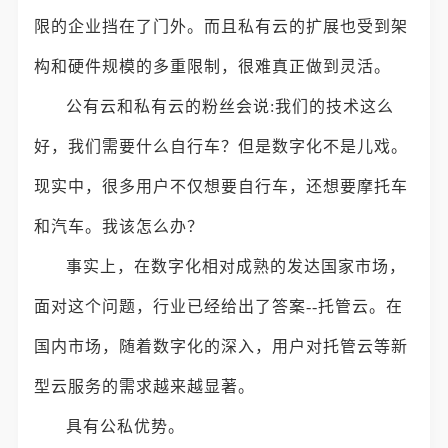
限的企业挡在了门外。而且私有云的扩展也受到架
构和硬件规模的多重限制，很难真正做到灵活。
公有云和私有云的粉丝会说:我们的技术这么
好，我们需要什么自行车？但是数字化不是儿戏。
现实中，很多用户不仅想要自行车，还想要摩托车
和汽车。我该怎么办？
事实上，在数字化相对成熟的发达国家市场，
面对这个问题，行业已经给出了答案--托管云。在
国内市场，随着数字化的深入，用户对托管云等新
型云服务的需求越来越显著。
具有公私优势。