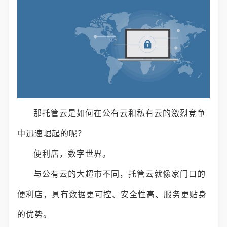
那托管云是如何在公有云和私有云的激烈竞争
中迅速崛起的呢？
便利店，数字世界。
与公有云的大超市不同，托管云就像家门口的
便利店，具有数据更可控、安全性高、服务更贴身
的优势。