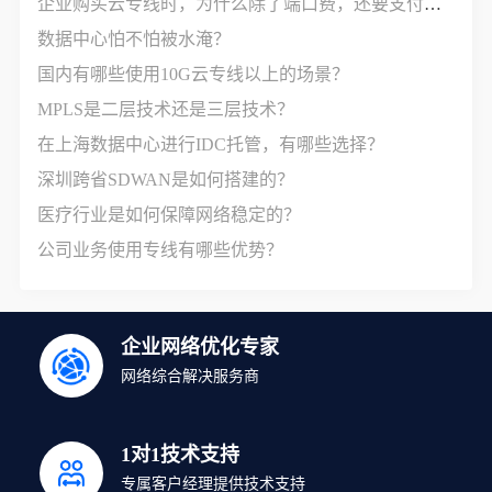
企业购买云专线时，为什么除了端口费，还要支付接入费？
数据中心怕不怕被水淹？
国内有哪些使用10G云专线以上的场景？
MPLS是二层技术还是三层技术？
在上海数据中心进行IDC托管，有哪些选择？
深圳跨省SDWAN是如何搭建的？
医疗行业是如何保障网络稳定的？
公司业务使用专线有哪些优势？
企业网络优化专家
网络综合解决服务商
1对1技术支持
专属客户经理提供技术支持