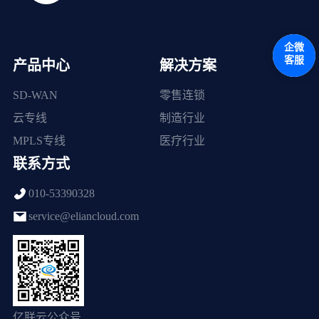
企微
客服
产品中心
解决方案
SD-WAN
零售连锁
云专线
制造行业
MPLS专线
医疗行业
联系方式
010-53390328
service@eliancloud.com
亿联云公众号