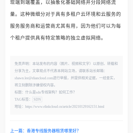
现端到端覆盖，以抽象化基础网络并分段网络流
量。这种微细分对于具有多租户云环境和云服务的
服务服务商和运营商尤其有用，因为他们可以为每
个租户提供具有特定策略的独立虚拟网络。
免责声明：本站发布的内容（图片、视频和文字）以原创、转载和
分享为主，文章观点不代表本网站立场，请联系站长邮箱：
shawn.lee@eliancloud.com进行举报，并提供相关证据，一经查实，
将立刻删除涉嫌侵权内容。
标题：什么是sdn专线架构？如何工作？
TAG标签：
SDN
地址：https://www.elinkcloud.cn/article/20210129162151.html
上一篇：
香港专线服务器租赁哪里好？